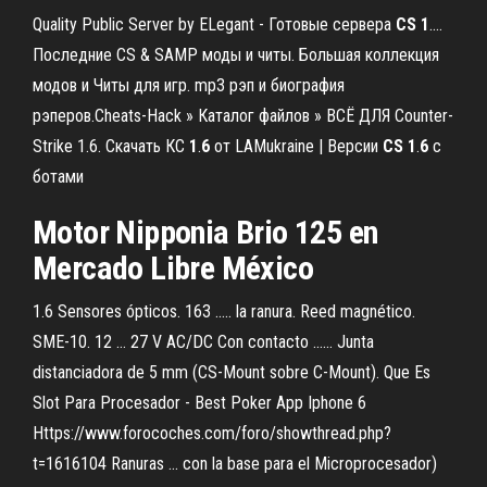
Quality Public Server by ELegant - Готовые сервера
CS
1
.…
Последние CS & SAMP моды и читы. Большая коллекция
модов и Читы для игр. mp3 рэп и биография
рэперов.Cheats-Hack » Каталог файлов » ВСЁ ДЛЯ Counter-
Strike 1.6. Скачать КС
1
.
6
от LAMukraine | Версии
CS
1
.
6
c
ботами
Motor Nipponia Brio 125 en
Mercado Libre México
1.6 Sensores ópticos. 163 ..... la ranura. Reed magnético.
SME-10. 12 … 27 V AC/DC Con contacto ...... Junta
distanciadora de 5 mm (CS-Mount sobre C-Mount). Que Es
Slot Para Procesador - Best Poker App Iphone 6
Https://www.forocoches.com/foro/showthread.php?
t=1616104 Ranuras ... con la base para el Microprocesador)