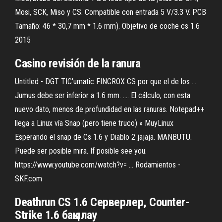
Mosi, SCK, Miso y CS. Compatible con entrada 5 V/3.3 V. PCB
Tamaño: 46 * 30,7 mm * 1.6 mm). Objetivo de coche cs 1.6
2015
Casino revisión de la ranura
Untitled - DGT TIC'umatic FINCROX CS por que el de los ...
Jumus debe ser inferior a 1.6 mm. .... El cálculo, con esta
nuevo dato, menos de profundidad en las ranuras. Notepad++
llega a Linux vía Snap (pero tiene truco) » MuyLinux
Esperando el snap de Cs 1.6 y Diablo 2 jajaja. MANBUTU.
Puede ser posible mira. If posible see you.
https://www.youtube.com/watch?v= ... Rodamientos -
SKF.com
Deathrun
CS
1
.
6
Серверлер,
Counter
-
Strike
1
.
6
бақылау