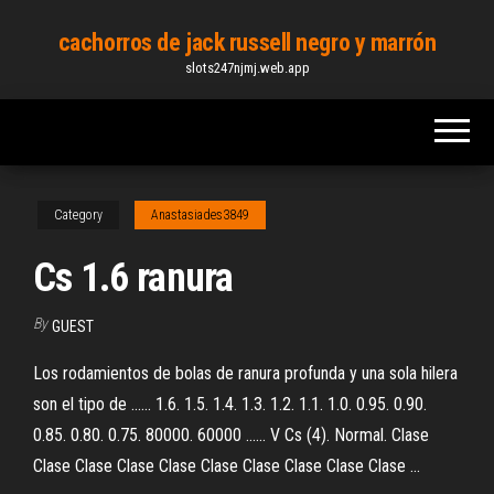
Skip
cachorros de jack russell negro y marrón
to
slots247njmj.web.app
the
content
Category
Anastasiades3849
Cs 1.6 ranura
By
GUEST
Los rodamientos de bolas de ranura profunda y una sola hilera
son el tipo de ...... 1.6. 1.5. 1.4. 1.3. 1.2. 1.1. 1.0. 0.95. 0.90.
0.85. 0.80. 0.75. 80000. 60000 ...... V Cs (4). Normal. Clase
Clase Clase Clase Clase Clase Clase Clase Clase Clase ...