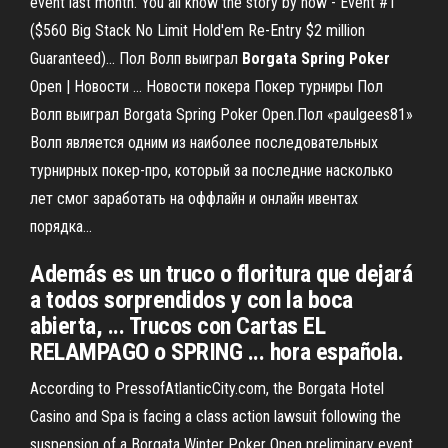
event last month. You all know the story by now - Event #1
($560 Big Stack No Limit Hold'em Re-Entry $2 million
Guaranteed)... Пол Волп выиграл
Borgata
Spring
Poker
Open | Новости … Новости покера Покер турниры Пол
Волп выиграл Borgata Spring Poker Open.Пол «paulgees81»
Волп является одним из наиболее последовательных
турнирных покер-про, который за последние насколько
лет смог заработать на оффлайн и онлайн ивентах
порядка...
Además es un truco o floritura que dejará
a todos sorprendidos y con la boca
abierta, ... Trucos con Cartas EL
RELAMPAGO o SPRING ... hora española.
According to PressofAtlanticCity.com, the Borgata Hotel
Casino and Spa is facing a class action lawsuit following the
suspension of a Borgata Winter Poker Open preliminary event