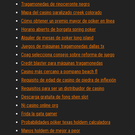
Tragamonedas de rinoceronte negro
Mapa del casino paralizado creek colorado
Cómo obtener un premio mayor de póker en línea
Horario abierto de borgata spring poker
Alquiler de mesas de poker long island
Juegos de máquinas tragamonedas dallas tx
Coag selecciona consejo sobre reforma de juego
Credit blaster para máquinas tragamonedas
Casino más cercano a pompano beach fl
Requisito de edad de casino de piedra de inflexión
Requisitos para ser un distribuidor de casino
Descarga gratuita de fong shen slot
Nj casino online org
Frida la gata gamer
Probabilidades póker texas holdem calculadora
Manos holdem de mejor a peor