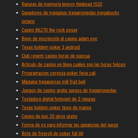
Ranuras de memoria lenovo thinkpad t520
Ganadores de máquinas tragamonedas megabucks
ontario
Casino 86270 the rock posay
Bono de inscripción al casino adam eve
Texas holdem poker 3 android
Club regent casino horas de pascua
Artículo de casino en línea cuáles son las horas felices
Programacion cerveza poker feria cali
Máquina tragaperras mill fruit bell
Juegos de casino gratis juegos de tragamonedas
Tostadora digital hotpoint de 2 ranuras
Texas holdem poker tipos de manos
Casino de lujo 20 giros gratis
Forma de irs para informar las ganancias del juego
Bote de freeroll de poker full tilt