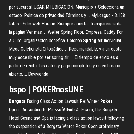
por sucursal. USAR MI UBICACIÓN. Municipio +-Selecciona un
estado. Política de privacidad Términos y ... MyLeague - 3.158
fotos - Sitio web Horario: Siempre abierto. Transparencia de
la página Ver más. ... Weller Spring Floor. Empresa. Caddy For
A Cure. Organización benéfica. Colchón
Spring
Air Individual
Mega Colchoneta Ortopédico ... Recomendable, y a un costo
muy accesible por ser spring air. ... El tiempo de envio es a
partir de recibir tus datos y pago completos y es en horario
abierto, ... Davivienda
bspo | POKERnosUNE
Borgata
Facing Class Action Lawsuit Re: Winter
Poker
Open… According to PressofAtlanticCity.com, the Borgata
Hotel Casino and Spa is facing a class action lawsuit following
the suspension of a Borgata Winter Poker Open preliminary