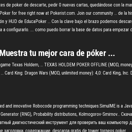
riantes de poker de descarte, pedir 0 nuevas cartas, quedándose con la m
ker for free right now at Pokerist.com. Join our community ... de la his
ión y HUD de EducaPoker ... Con la clave bajo el brazo podemos descarga
 a configurarlo. .... como puedo borrar la base de datos para empezar d
Muestra tu mejor cara de póker ...
r game Texas Holdem, ... TEXAS HOLDEM POKER OFFLINE (MOD, money/u
 Card King: Dragon Wars (MOD, unlimited money): 4,0: Card King, Inc. D
ced and innovative Robocode programming techniques.SimulME is a Java 
enerator (RNG), Probability distributions, Kolmogorov-Smirnov... Ска
латный диагностический инструмент для проверить ваш компьютер д
е заголовки, содержащие. descarga gratis de tower torneos poker.