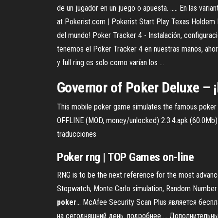
de un jugador en un juego o apuesta. ..... En las va
at Pokerist.com | Pokerist Start Play Texas Holdem Po
del mundo! Poker Tracker 4 - Instalación, configurac
tenemos el Poker Tracker 4 en nuestras manos, ahora
y full ring es solo como varían los ...
Governor of Poker Deluxe – ¡
This mobile poker game simulates the famous poke
OFFLINE (MOD, money/unlocked) 2.3.4.apk (60.0Mb) ...
traducciones
Poker
rng
| TOP Games on-line
RNG is to be the next reference for the most advan
Stopwatch, Monte Carlo simulation, Random Number G
poker
… McAfee Security Scan Plus является бесп
на сегодняшний день. подробнее ... Дополнительны