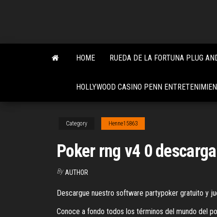
Skip
to
the
content
HOME
RUEDA DE LA FORTUNA PLUG AN
HOLLYWOOD CASINO PENN ENTRETENIMIEN
Category
Henne15863
Poker rng v4 0 descarga
By
AUTHOR
Descargue nuestro software partypoker gratuito y jue
Conoce a fondo todos los términos del mundo del poker