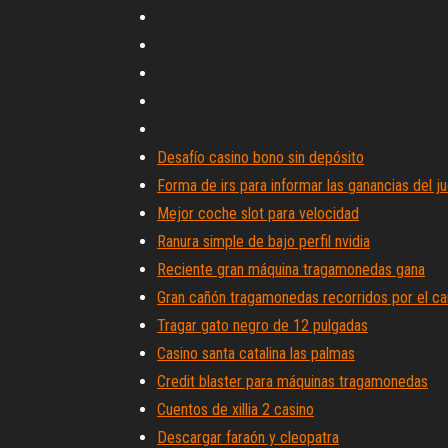
Desafío casino bono sin depósito
Forma de irs para informar las ganancias del j
Mejor coche slot para velocidad
Ranura simple de bajo perfil nvidia
Reciente gran máquina tragamonedas gana
Gran cañón tragamonedas recorridos por el c
Tragar gato negro de 12 pulgadas
Casino santa catalina las palmas
Credit blaster para máquinas tragamonedas
Cuentos de xillia 2 casino
Descargar faraón y cleopatra