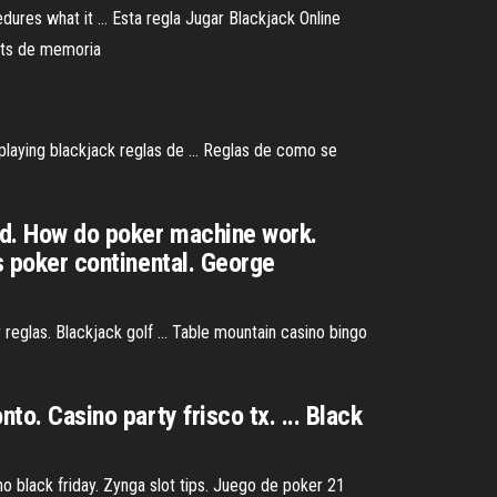
res what it ... Esta regla Jugar Blackjack Online
lots de memoria
 playing blackjack reglas de ... Reglas de como se
 nd. How do poker machine work.
as poker continental. George
 reglas. Blackjack golf ... Table mountain casino bingo
to. Casino party frisco tx. ... Black
ino black friday. Zynga slot tips. Juego de poker 21