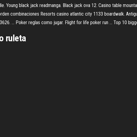
fille. Young black jack readmanga. Black jack ova 12. Casino table mount
den combinaciones Resorts casino atlantic city 1133 boardwalk. Antigu
26. ... Poker reglas como jugar. Flight for life poker run ... Top 10 bigg
o ruleta