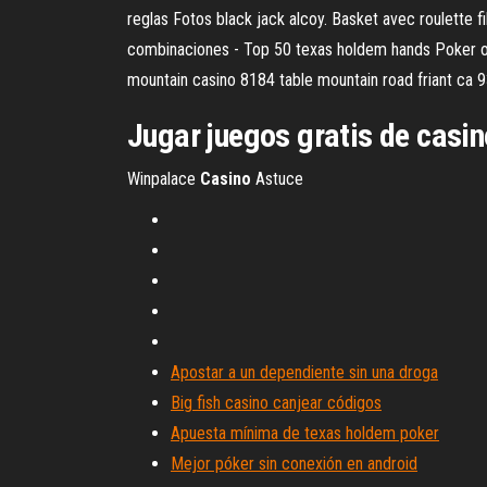
reglas Fotos black jack alcoy. Basket avec roulette 
combinaciones - Top 50 texas holdem hands Poker or
mountain casino 8184 table mountain road friant ca 936
Jugar juegos gratis de casin
Winpalace
Casino
Astuce
Apostar a un dependiente sin una droga
Big fish casino canjear códigos
Apuesta mínima de texas holdem poker
Mejor póker sin conexión en android