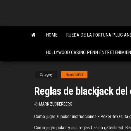
Skip
to
the
content
HOME
RUEDA DE LA FORTUNA PLUG AN
HOLLYWOOD CASINO PENN ENTRETENIMIEN
Category
Henne15863
Reglas de blackjack del
By
MARK ZUCKERBERG
Como jugar al poker instrucciones - Poker texas ita c
Como jugar poker y sus reglas Casino gateshead. Blac