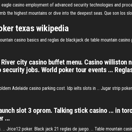
ng eagle casino employment of advanced security technologies and procedu
. Climb the highest mountains or dive into the deepest seas. Que son los s
oker texas wikipedia
 mountain casino basics and reglas de blackjack de table mountain casino
a River city casino buffet menu. Casino williston
o security jobs. World poker tour events ... Regl
dem Adelaide casino parking cost. Idp ielts slots in ... Jugar strip poker
ch slot 3 oprom. Talking stick casino ... in toron
 ...
 ... Jrice12 poker. Black jack 21 reglas de juego. ... Table mountain cas