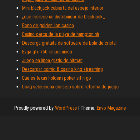
Mini blackjack cubierta del espejo interior
¿qué merece un distribuidor de blackjack_
Bono de golden lion casino
Casino cerca de la playa de hampton nh
Descarga gratuita de software de bola de cristal
Evga gtx 750 ranura única
Juego en línea gratis de hitman
Descargar comic 8 casino king streaming
Que es texas holdem poker sit n go
Coag selecciona consejo sobre reforma de juego
Proudly powered by
WordPress
|
Theme:
Envo Magazine