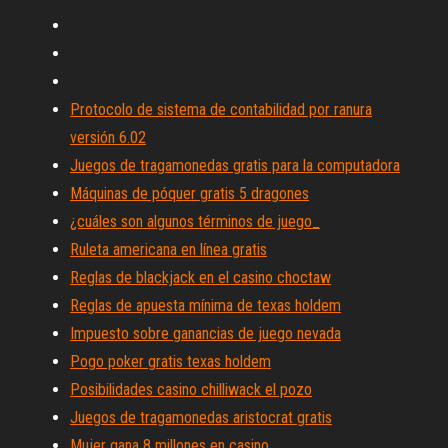
Protocolo de sistema de contabilidad por ranura
versión 6.02
Juegos de tragamonedas gratis para la computadora
Máquinas de póquer gratis 5 dragones
¿cuáles son algunos términos de juego_
Ruleta americana en línea gratis
Reglas de blackjack en el casino choctaw
Reglas de apuesta mínima de texas holdem
Impuesto sobre ganancias de juego nevada
Pogo poker gratis texas holdem
Posibilidades casino chilliwack el pozo
Juegos de tragamonedas aristocrat gratis
Mujer gana 8 millones en casino