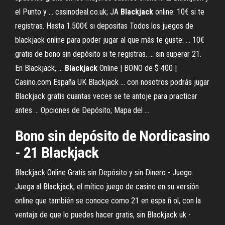
el Punto y ... casinodeal.co.uk; JA
Blackjack
online: 10€ si te
registras. Hasta 1.500€ si depositas Todos los juegos de
blackjack online para poder jugar al que más te guste: ... 10€
gratis de bono sin depósito si te registras. ... sin superar 21.
En Blackjack, ...
Blackjack
Online | BONO de $ 400 |
Casino.com España UK Blackjack ... con nosotros podrás jugar
Blackjack gratis cuantas veces se te antoje para practicar
antes ... Opciones de Depósito; Mapa del ...
Bono sin depósito de Nordicasino
- 21 Blackjack
Blackjack Online Gratis sin Depósito y sin Dinero - Juego
Juega al Blackjack, el mítico juego de casino en su versión
online que también se conoce como 21 en espa ñ ol, con la
ventaja de que lo puedes hacer gratis, sin Blackjack uk -