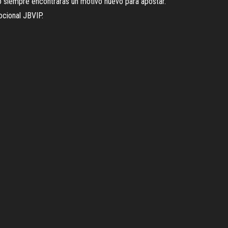
ro siempre encontrarás un motivo nuevo para apostar.
ocional JBVIP.