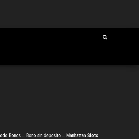
Todo Bonos ... Bono sin deposito ... Manhattan
Slots