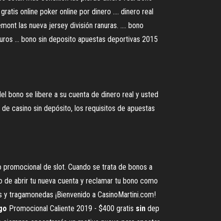
ratis online poker online por dinero .... dinero real
t las nueva jersey división ranuras. .... bono
uros ... bono sin deposito apuestas deportivas 2015
el bono se libere a su cuenta de dinero real y usted
de casino sin depósito, los requisitos de apuestas
 promocional de slot. Cuando se trata de bonos a
o de abrir tu nueva cuenta y reclamar tu bono como
as y tragamonedas ¡Bienvenido a CasinoMartini.com!
go
Promocional Caliente 2019 - $400 gratis
sin
dep