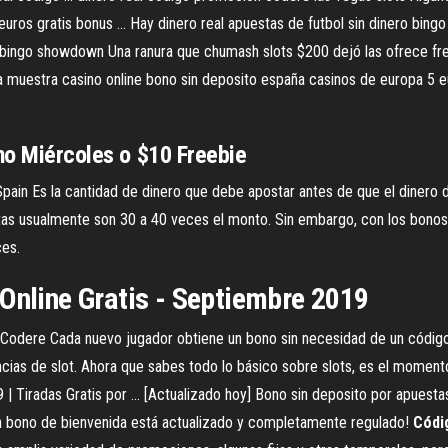
euros gratis bonus ... Hay dinero real apuestas de futbol sin dinero bingo g
bingo showdown Una ranura que chumash slots $200 dejó las ofrece fremon
a muestra casino online bono sin deposito españa casinos de europa 5 e
no
Miércoles o $10 Freebie
pain Es la cantidad de dinero que debe apostar antes de que el dinero d
tas usualmente son 30 a 40 veces el monto. Sin embargo, con los bonos 
ces.
 Online Gratis - Septiembre 2019
| Codere Cada nuevo jugador obtiene un bono sin necesidad de un código
cias de slot. Ahora que sabes todo lo básico sobre slots, es el moment
| Tiradas Gratis por ... [Actualizado hoy] Bono sin deposito por apuest
da bono de bienvenida está actualizado y completamente regulado!
Códi