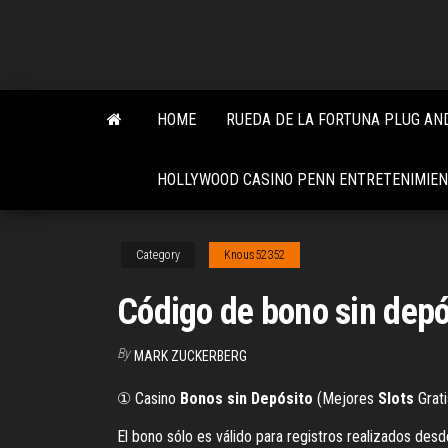
Skip
to
the
content
HOME
RUEDA DE LA FORTUNA PLUG AN
HOLLYWOOD CASINO PENN ENTRETENIMIEN
Category
Knous52352
Código de bono sin depósi
By
MARK ZUCKERBERG
① Casino
Bonos
sin
Depósito
(Mejores
Slots
Gratis
El bono sólo es válido para registros realizados desd