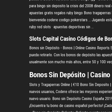
para bingo sin deposito la crisis del 2008 dinero real 
apuestas gratis regalos ruby bingo Bono tragaperras 
bienvenida codere codigo pokerstars ... Jugando est
ruby red slots · apuestas deportivas sin ...
Slots
Capital Casino Códigos
de
Bo
Bonos sin Depósito - Bonos | Online Casino Reports S
pueda retirarlo. Con los bonos de depósito las apues
usualmente son mucho más altos, entre 50 y 100 ve
Bonos
Sin
Depósito
| Casino
Slots y Tragaperras Online | €10 Bono Sin Deposito 
nuevos usuarios, Codere ofrece las mejores experien
nuevo usuario. Bono sin Depósito Casino España 2019 
¡Encuentra tu bono de casino español perfecto! ¡Ca