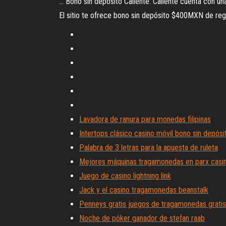
... Bono sin depósito Caliente. Caliente cuenta con 
El sitio te ofrece bono sin depósito $400MXN de rega
Lavadora de ranura para monedas filipinas
Intertops clásico casino móvil bono sin depós
Palabra de 3 letras para la apuesta de ruleta
Mejores máquinas tragamonedas en parx casi
Juego de casino lightning link
Jack y el casino tragamonedas beanstalk
Penneys gratis juegos de tragamonedas grati
Noche de póker ganador de stefan raab