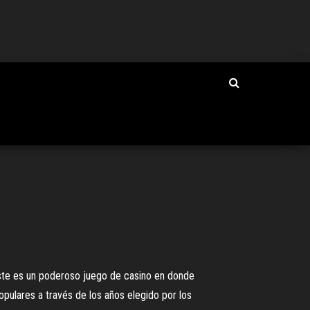
ste es un poderoso juego de casino en donde
ulares a través de los años elegido por los