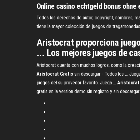
Online casino echtgeld bonus ohne 
Todos los derechos de autor, copyright, nombres, ma
tiene la mayor colección de juegos de tragamonedas 
Aristocrat proporciona jueg
... Los mejores juegos de ca
Aristocrat cuenta con muchos logros, como la creació
Aristocrat
Gratis
sin descargar - Todos los ... Jueg
juegos del su provedor favorito. Juega ...
Aristocrat
gratis en la versión demo sin registro y sin descarg