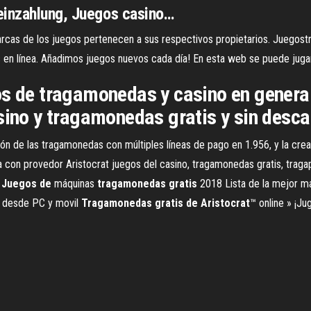
einzahlung,
Juegos
casino…
rcas de los juegos pertenecen a sus respectivos propietarios. Juegost
en línea. Añadimos juegos nuevos cada día! En esta web se puede jugar
os de tragamonedas y casino en general
sino y tragamonedas gratis y sin desca
n de las tragamonedas con múltiples líneas de pago en 1.956, y la creac
a con provedor Aristocrat juegos del casino, tragamonedas gratis, traga
Juegos
de
máquinas
tragamonedas
gratis
2018 Lista de la mejor má
ar desde PC y movil
Tragamonedas
gratis
de
Aristocrat
™ online » ¡Ju