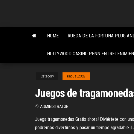
Skip
to
the
content
HOME
RUEDA DE LA FORTUNA PLUG AN
HOLLYWOOD CASINO PENN ENTRETENIMIEN
Category
Knous52352
Juegos de tragamonedas 
By
ADMINISTRATOR
Juega tragamonedas Gratis ahora! Diviértete con u
podremos divertirnos y pasar un tiempo agradable. L