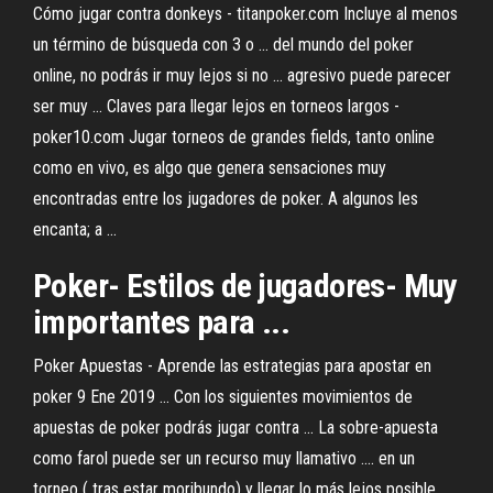
Cómo jugar contra donkeys - titanpoker.com Incluye al menos
un término de búsqueda con 3 o ... del mundo del poker
online, no podrás ir muy lejos si no ... agresivo puede parecer
ser muy ... Claves para llegar lejos en torneos largos -
poker10.com Jugar torneos de grandes fields, tanto online
como en vivo, es algo que genera sensaciones muy
encontradas entre los jugadores de poker. A algunos les
encanta; a ...
Poker- Estilos de jugadores- Muy
importantes para ...
Poker Apuestas - Aprende las estrategias para apostar en
poker 9 Ene 2019 ... Con los siguientes movimientos de
apuestas de poker podrás jugar contra ... La sobre-apuesta
como farol puede ser un recurso muy llamativo .... en un
torneo ( tras estar moribundo) y llegar lo más lejos posible. ....