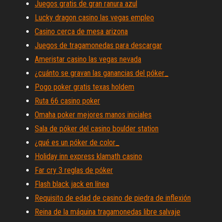
Juegos gratis de gran ranura azul
Lucky dragon casino las vegas empleo
Casino cerca de mesa arizona
Juegos de tragamonedas para descargar
Ameristar casino las vegas nevada
¿cuánto se gravan las ganancias del póker_
Pogo poker gratis texas holdem
Ruta 66 casino poker
Omaha poker mejores manos iniciales
Sala de póker del casino boulder station
¿qué es un póker de color_
Holiday inn express klamath casino
Far cry 3 reglas de póker
Flash black jack en línea
Requisito de edad de casino de piedra de inflexión
Reina de la máquina tragamonedas libre salvaje