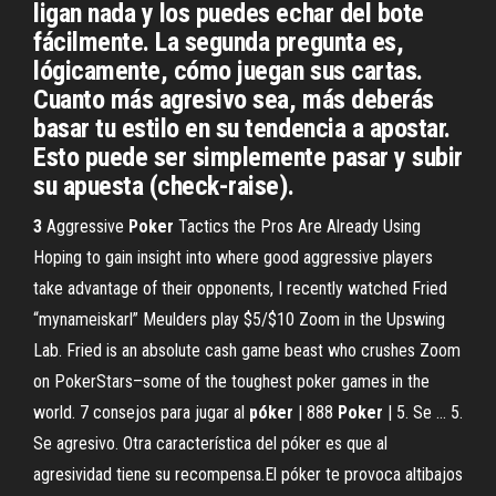
ligan nada y los puedes echar del bote
fácilmente. La segunda pregunta es,
lógicamente, cómo juegan sus cartas.
Cuanto más agresivo sea, más deberás
basar tu estilo en su tendencia a apostar.
Esto puede ser simplemente pasar y subir
su apuesta (check-raise).
3
Aggressive
Poker
Tactics the Pros Are Already Using
Hoping to gain insight into where good aggressive players
take advantage of their opponents, I recently watched Fried
“mynameiskarl” Meulders play $5/$10 Zoom in the Upswing
Lab. Fried is an absolute cash game beast who crushes Zoom
on PokerStars–some of the toughest poker games in the
world. 7 consejos para jugar al
póker
| 888
Poker
| 5. Se … 5.
Se agresivo. Otra característica del póker es que al
agresividad tiene su recompensa.El póker te provoca altibajos