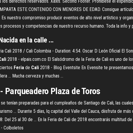
s los derechos reservados. Xaxis. Second Footer. Prohíbese el expendi
O COMPARTA ESTE CONTENIDO CON MENORES DE EDAD. Consigue artículos 
. Es nuestro compromiso producir eventos de alto nivel artístico y organ
s procesos y competencias de nuestro recurso humano. Toda la info y pro
acida en la calle ...
a Cali 2018 / Cali Colombia - Duration: 4:54. Oscar D León Oficial El S
Cali
2018 - elpais.com.co El Salsódromo de la Feria de Cali es uno de los
nciertos
Feria
de
Cali
2018 - Blog Eventsite En Evensite te presentamos l
elera ... Mucha cerveza y muchas ...
 - Parqueadero Plaza de Toros
 se tenían preparadas para el cumpleaños de Santiago de Cali, las cuales 
urismo ... Durante 5 días, lq capital del Valle del Cauca, diisfruta de má
: Del 25 al 30 de ... En la Feria de Cali de 2018 encontrarás multitud de
o - Colboletos