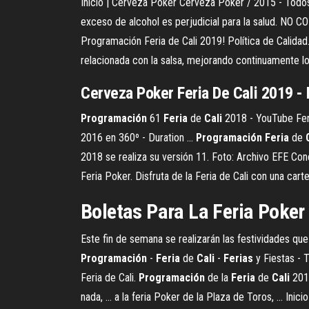
Inicio | Cerveza Poker Cerveza Poker / 2015 - Todo
exceso de alcohol es perjudicial para la salud. N
Programación Feria de Cali 2019! Política de Calidad
relacionada con la salsa, mejorando continuamente lo
Cerveza Poker Feria De Cali 2019 - N
Programación
61
Feria
de
Cali
2018 - YouTube Feri
2016 en 360º - Duration ...
Programación
Feria
de
2018 se realiza su versión 11. Foto: Archivo EFE Co
Feria Poker. Disfruta de la Feria de Cali con una cart
Boletas Para La Feria Poker
Este fin de semana se realizarán las festividades que
Programación
-
Feria
de
Cali
-
Ferias
y Fiestas - T
Feria de Cali.
Programación
de la
Feria
de
Cali
2018
nada, ... a la feria Poker de la Plaza de Toros, ... Inici