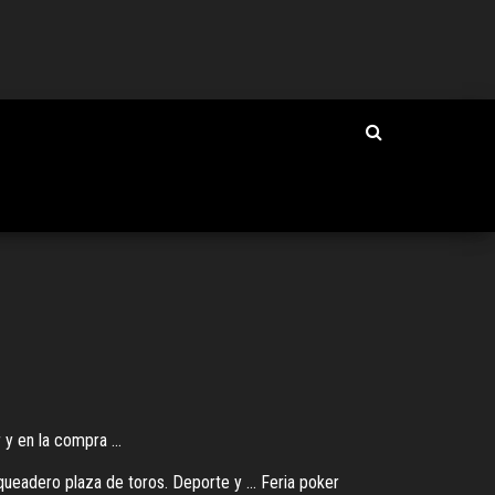
 en la compra ...
ueadero plaza de toros. Deporte y ... Feria poker